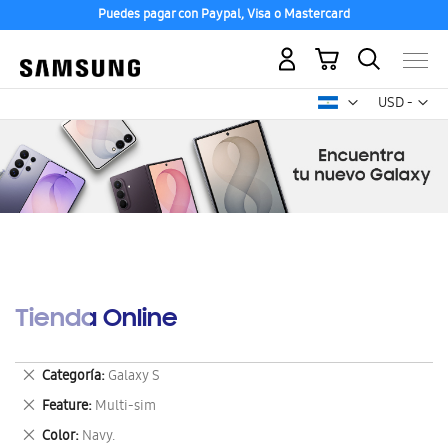
Puedes pagar con Paypal, Visa o Mastercard
Mi carrito
Mon
USD -
dólar
estadounid
Tienda Online
Eliminar
Categoría
Galaxy S
este
Eliminar
Feature
Multi-sim
artículo
este
Eliminar
Color
Navy.
artículo