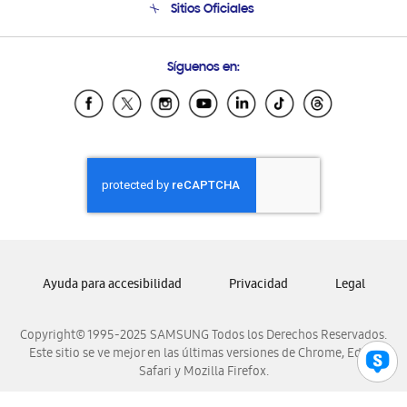
Sitios Oficiales
Soporte vía eMail
Preguntas Frecuentes
Samsung Costa Rica
Síguenos en:
Samsung Ecuador
Samsung El Salvador
Samsung Guatemala
Samsung Honduras
Samsung Nicaragua
Samsung Panamá
Samsung República Dominicana
Samsung Venezuela
Ayuda para accesibilidad
Privacidad
Legal
Copyright© 1995-2025 SAMSUNG Todos los Derechos Reservados.
Este sitio se ve mejor en las últimas versiones de Chrome, Edge,
Safari y Mozilla Firefox.