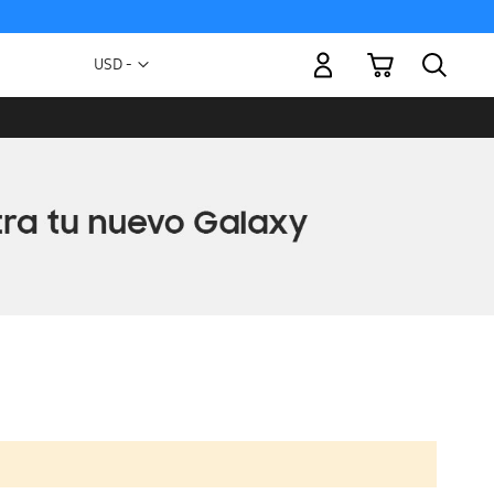
Mi carrito
Moneda
USD -
dólar
estadounidense