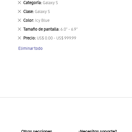
Eliminar
Categoría
Galaxy S
este
Eliminar
Clase
Galaxy S
artículo
este
Eliminar
Color
Icy Blue
artículo
este
Eliminar
Tamaño de pantalla
6.0" - 6.9"
artículo
este
Eliminar
Precio
US$ 0.00 - US$ 999.99
artículo
este
Eliminar todo
artículo
Otras secciones
¿Necesitas soporte?