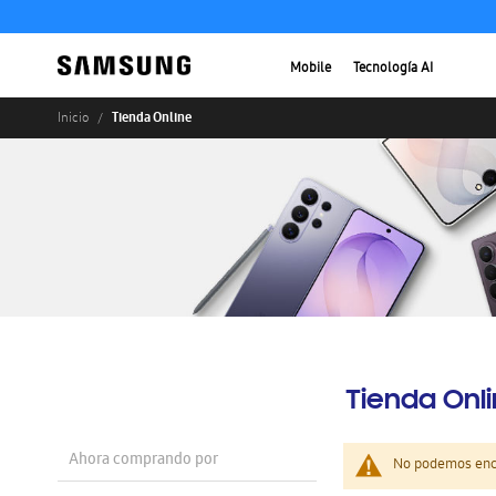
Mobile
Tecnología AI
Tienda Online
Inicio
Tienda Onl
Ahora comprando por
No podemos enco