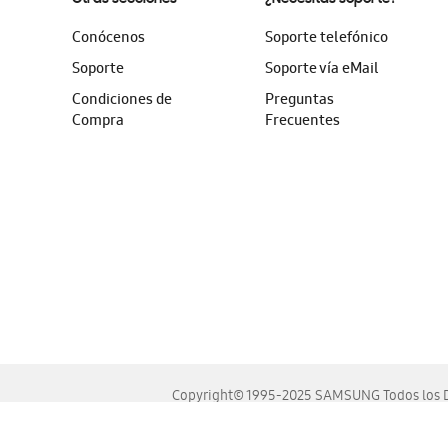
Conócenos
Soporte telefónico
Soporte
Soporte vía eMail
Condiciones de
Preguntas
Compra
Frecuentes
Copyright© 1995-2025 SAMSUNG Todos los D
Este sitio se ve mejor en las últimas versiones de Chrome