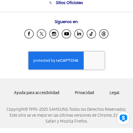
Sitios Oficiales
Soporte vía eMail
Preguntas Frecuentes
Samsung Costa Rica
Síguenos en:
Samsung Ecuador
Samsung El Salvador
Samsung Guatemala
Samsung Honduras
Samsung Nicaragua
Samsung Panamá
Samsung República Dominicana
Samsung Venezuela
Ayuda para accesibilidad
Privacidad
Legal
Copyright© 1995-2025 SAMSUNG Todos los Derechos Reservados.
Este sitio se ve mejor en las últimas versiones de Chrome, Edge,
Safari y Mozilla Firefox.