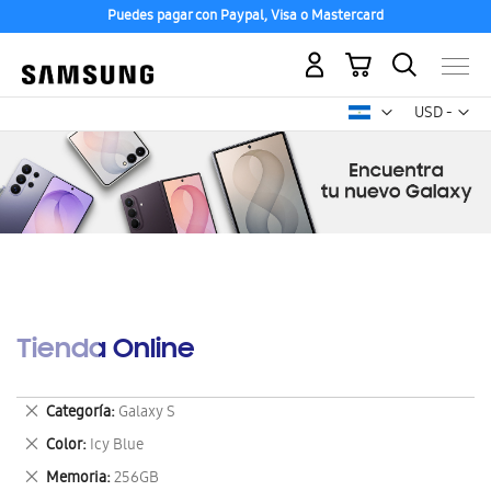
Puedes pagar con Paypal, Visa o Mastercard
Mi carrito
Mon
USD -
dólar
estadounid
Tienda Online
Eliminar
Categoría
Galaxy S
este
Eliminar
Color
Icy Blue
artículo
este
Eliminar
Memoria
256GB
artículo