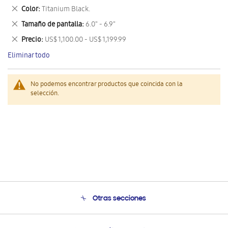
este
Eliminar
Color
Titanium Black.
artículo
este
Eliminar
Tamaño de pantalla
6.0" - 6.9"
artículo
este
Eliminar
Precio
US$ 1,100.00 - US$ 1,199.99
artículo
este
Eliminar todo
artículo
No podemos encontrar productos que coincida con la
selección.
Otras secciones
Conócenos