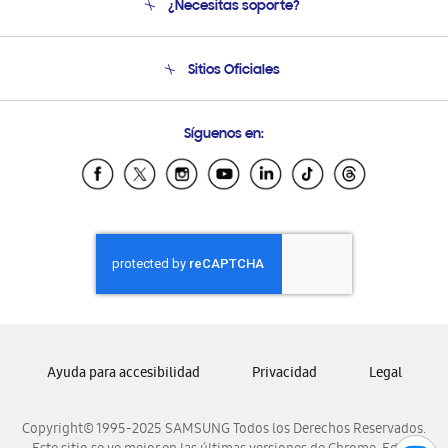
¿Necesitas soporte?
Soporte
Condiciones de Compra
Soporte telefónico
Sitios Oficiales
Soporte vía eMail
Preguntas Frecuentes
Samsung Costa Rica
Síguenos en:
Samsung Ecuador
Samsung El Salvador
Samsung Guatemala
Samsung Honduras
Samsung Nicaragua
Samsung Panamá
Samsung República Dominicana
Samsung Venezuela
Ayuda para accesibilidad
Privacidad
Legal
Copyright© 1995-2025 SAMSUNG Todos los Derechos Reservados.