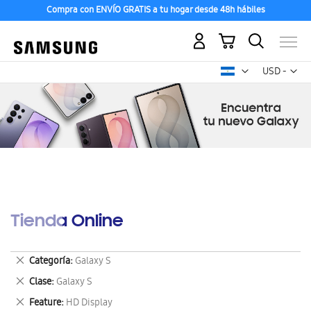
Compra con ENVÍO GRATIS a tu hogar desde 48h hábiles
Mi carrito
Mon
USD -
dólar
estadounid
Tienda Online
Eliminar
Categoría
Galaxy S
este
Eliminar
Clase
Galaxy S
artículo
este
Eliminar
Feature
HD Display
artículo