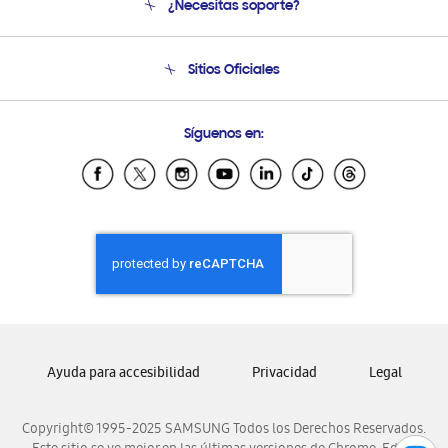
¿Necesitas soporte?
Soporte
Condiciones de Compra
Soporte telefónico
Sitios Oficiales
Soporte vía eMail
Preguntas Frecuentes
Samsung Costa Rica
Síguenos en:
Samsung Ecuador
Samsung El Salvador
Samsung Guatemala
Samsung Honduras
Samsung Nicaragua
Samsung Panamá
Samsung República Dominicana
Samsung Venezuela
Ayuda para accesibilidad
Privacidad
Legal
Copyright© 1995-2025 SAMSUNG Todos los Derechos Reservados.