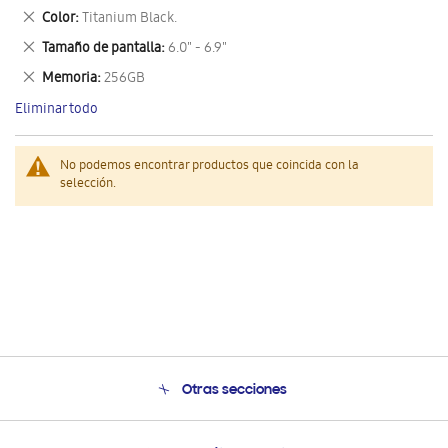
este
Eliminar
Color
Titanium Black.
artículo
este
Eliminar
Tamaño de pantalla
6.0" - 6.9"
artículo
este
Eliminar
Memoria
256GB
artículo
este
Eliminar todo
artículo
No podemos encontrar productos que coincida con la
selección.
Otras secciones
Conócenos