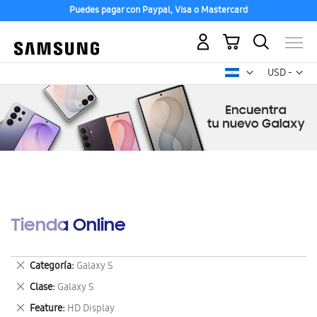
Puedes pagar con Paypal, Visa o Mastercard
Mi carrito
Mon
USD -
dólar
estadounid
Tienda Online
Eliminar
Categoría
Galaxy S
este
Eliminar
Clase
Galaxy S
artículo
este
Eliminar
Feature
HD Display
artículo