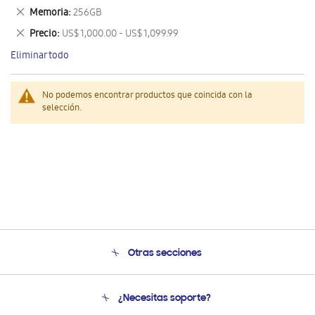
este
Eliminar
Memoria
256GB
artículo
este
Eliminar
Precio
US$ 1,000.00 - US$ 1,099.99
artículo
este
Eliminar todo
artículo
No podemos encontrar productos que coincida con la
selección.
Otras secciones
Conócenos
¿Necesitas soporte?
Soporte