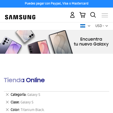
Puedes pagar con Paypal, Visa o Mastercard
Mi carrito
Mon
USD -
dólar
estadounid
Tienda Online
Eliminar
Categoría
Galaxy S
este
Eliminar
Clase
Galaxy S
artículo
este
Eliminar
Color
Titanium Black.
artículo