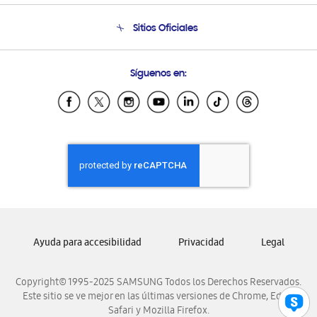
Condiciones de Compra
Soporte telefónico
Sitios Oficiales
Soporte vía eMail
Preguntas Frecuentes
Samsung Costa Rica
Síguenos en:
Samsung Ecuador
Samsung El Salvador
Samsung Guatemala
Samsung Honduras
Samsung Nicaragua
Samsung Panamá
Samsung República Dominicana
Samsung Venezuela
Ayuda para accesibilidad
Privacidad
Legal
Copyright© 1995-2025 SAMSUNG Todos los Derechos Reservados.
Este sitio se ve mejor en las últimas versiones de Chrome, Edge,
Safari y Mozilla Firefox.