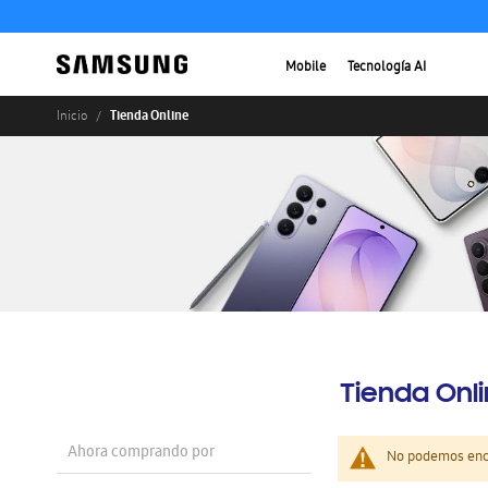
Mobile
Tecnología AI
Tienda Online
Inicio
Tienda Onl
Ahora comprando por
No podemos enco