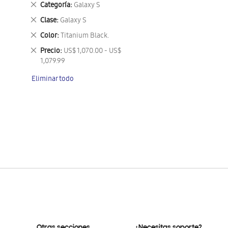
Eliminar
Categoría
Galaxy S
este
Eliminar
Clase
Galaxy S
artículo
este
Eliminar
Color
Titanium Black.
artículo
este
Eliminar
Precio
US$ 1,070.00 - US$
artículo
este
1,079.99
artículo
Eliminar todo
Otras secciones
¿Necesitas soporte?