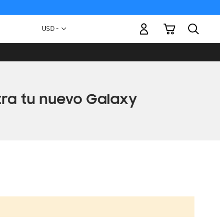
Mi carrito
Moneda
USD -
dólar
estadounidense