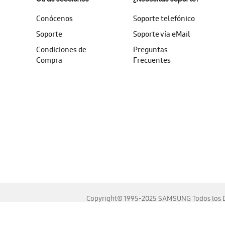
Conócenos
Soporte telefónico
Soporte
Soporte vía eMail
Condiciones de
Preguntas
Compra
Frecuentes
Copyright© 1995-2025 SAMSUNG Todos los D
Este sitio se ve mejor en las últimas versiones de Chrome