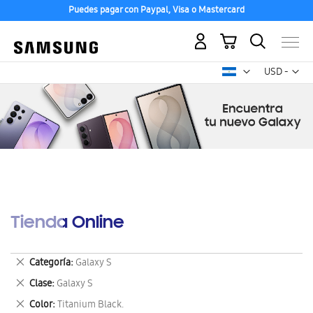
Puedes pagar con Paypal, Visa o Mastercard
Mi carrito
Mon
USD -
dólar
estadounid
Tienda Online
Eliminar
Categoría
Galaxy S
este
Eliminar
Clase
Galaxy S
artículo
este
Eliminar
Color
Titanium Black.
artículo