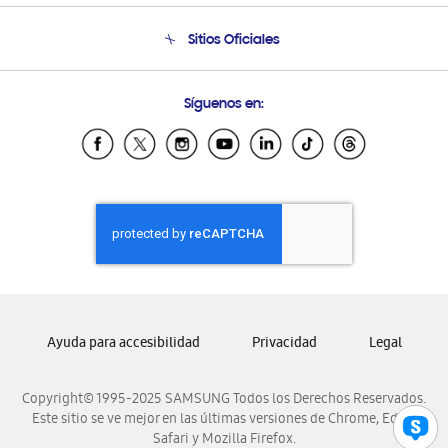
Condiciones de Compra
Soporte telefónico
Sitios Oficiales
Soporte vía eMail
Preguntas Frecuentes
Samsung Costa Rica
Síguenos en:
Samsung Ecuador
Samsung El Salvador
Samsung Guatemala
Samsung Honduras
Samsung Nicaragua
Samsung Panamá
Samsung República Dominicana
Samsung Venezuela
Ayuda para accesibilidad
Privacidad
Legal
Copyright© 1995-2025 SAMSUNG Todos los Derechos Reservados.
Este sitio se ve mejor en las últimas versiones de Chrome, Edge,
Safari y Mozilla Firefox.