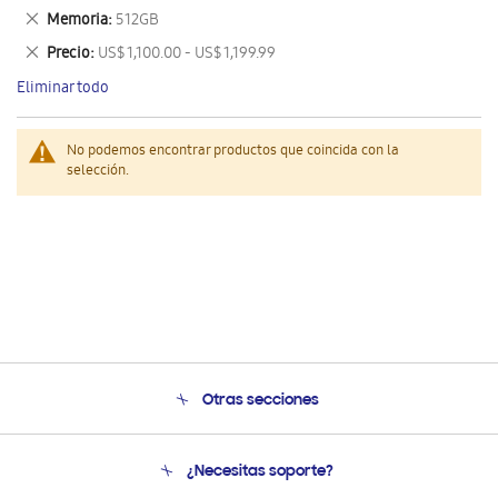
este
Eliminar
Memoria
512GB
artículo
este
Eliminar
Precio
US$ 1,100.00 - US$ 1,199.99
artículo
este
Eliminar todo
artículo
No podemos encontrar productos que coincida con la
selección.
Otras secciones
Conócenos
¿Necesitas soporte?
Soporte