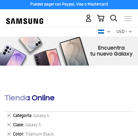
Puedes pagar con Paypal, Visa o Mastercard
Mi carrito
Mon
USD -
dólar
estadounid
Tienda Online
Eliminar
Categoría
Galaxy S
este
Eliminar
Clase
Galaxy S
artículo
este
Eliminar
Color
Titanium Black.
artículo