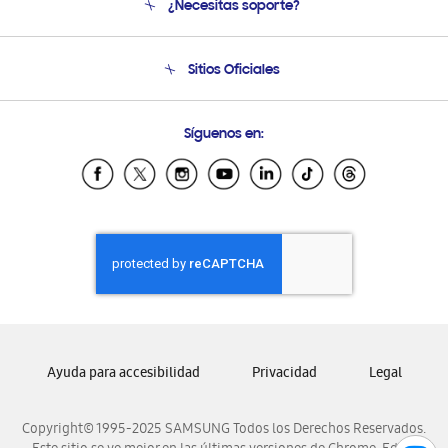
¿Necesitas soporte?
Soporte
Condiciones de Compra
Soporte telefónico
Sitios Oficiales
Soporte vía eMail
Preguntas Frecuentes
Samsung Costa Rica
Síguenos en:
Samsung Ecuador
Samsung El Salvador
Samsung Guatemala
Samsung Honduras
Samsung Nicaragua
Samsung Panamá
Samsung República Dominicana
Samsung Venezuela
Ayuda para accesibilidad
Privacidad
Legal
Copyright© 1995-2025 SAMSUNG Todos los Derechos Reservados.