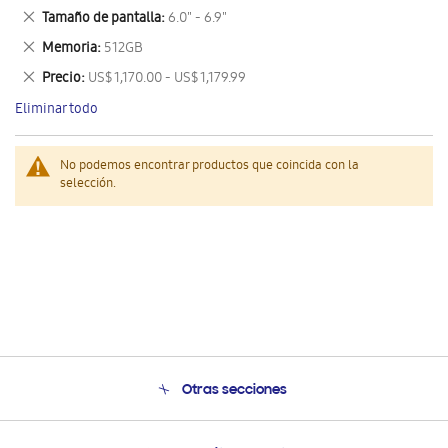
este
Eliminar
Tamaño de pantalla
6.0" - 6.9"
artículo
este
Eliminar
Memoria
512GB
artículo
este
Eliminar
Precio
US$ 1,170.00 - US$ 1,179.99
artículo
este
Eliminar todo
artículo
No podemos encontrar productos que coincida con la
selección.
Otras secciones
Conócenos