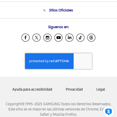
Condiciones de Compra
Soporte telefónico
Sitios Oficiales
Soporte vía eMail
Preguntas Frecuentes
Samsung Costa Rica
Síguenos en:
Samsung Ecuador
Samsung El Salvador
Samsung Guatemala
Samsung Honduras
Samsung Nicaragua
Samsung Panamá
Samsung República Dominicana
Samsung Venezuela
Ayuda para accesibilidad
Privacidad
Legal
Copyright© 1995-2025 SAMSUNG Todos los Derechos Reservados.
Este sitio se ve mejor en las últimas versiones de Chrome, Edge,
Safari y Mozilla Firefox.