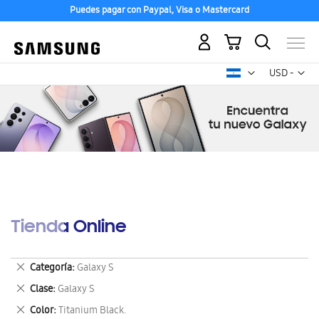
Puedes pagar con Paypal, Visa o Mastercard
Mi carrito
Mon
USD -
dólar
estadounid
Tienda Online
Eliminar
Categoría
Galaxy S
este
Eliminar
Clase
Galaxy S
artículo
este
Eliminar
Color
Titanium Black.
artículo