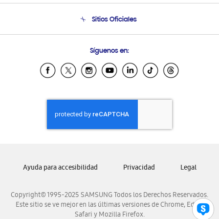
Condiciones de Compra
Soporte telefónico
Sitios Oficiales
Soporte vía eMail
Preguntas Frecuentes
Samsung Costa Rica
Síguenos en:
Samsung Ecuador
Samsung El Salvador
Samsung Guatemala
Samsung Honduras
Samsung Nicaragua
Samsung Panamá
Samsung República Dominicana
Samsung Venezuela
Ayuda para accesibilidad
Privacidad
Legal
Copyright© 1995-2025 SAMSUNG Todos los Derechos Reservados.
Este sitio se ve mejor en las últimas versiones de Chrome, Edge,
Safari y Mozilla Firefox.