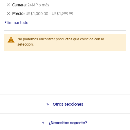
este
Eliminar
Camara
24MP o más
artículo
este
Eliminar
Precio
US$ 1,000.00 - US$ 1,999.99
artículo
este
Eliminar todo
artículo
No podemos encontrar productos que coincida con la
selección.
Otras secciones
Conócenos
¿Necesitas soporte?
Soporte