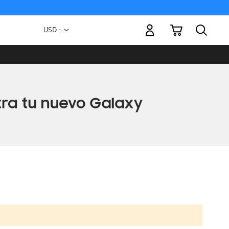
Mi carrito
Moneda
USD -
dólar
estadounidense