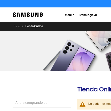
Mobile
Tecnología AI
Tienda Online
Inicio
Tienda Onl
Ahora comprando por
No podemos enco