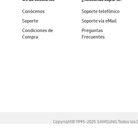
Conócenos
Soporte telefónico
Soporte
Soporte vía eMail
Condiciones de
Preguntas
Compra
Frecuentes
Copyright© 1995-2025 SAMSUNG Todos los D
Este sitio se ve mejor en las últimas versiones de Chrome