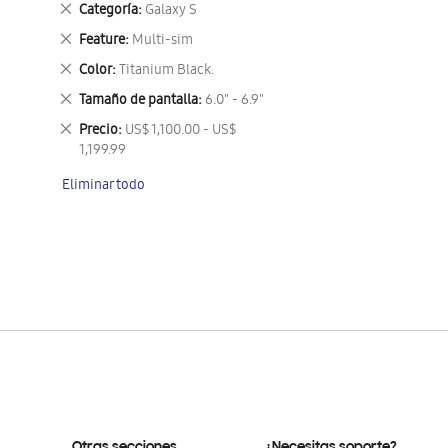
Eliminar
Categoría
Galaxy S
este
Eliminar
Feature
Multi-sim
artículo
este
Eliminar
Color
Titanium Black.
artículo
este
Eliminar
Tamaño de pantalla
6.0" - 6.9"
artículo
este
Eliminar
Precio
US$ 1,100.00 - US$
artículo
este
1,199.99
artículo
Eliminar todo
Otras secciones
¿Necesitas soporte?