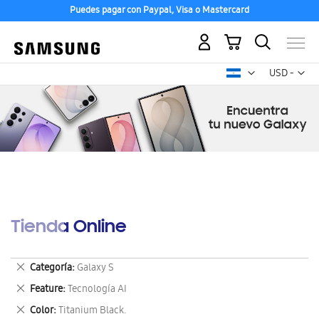
Puedes pagar con Paypal, Visa o Mastercard
Mi carrito
Mon
USD -
dólar
estadounid
Tienda Online
Eliminar
Categoría
Galaxy S
este
Eliminar
Feature
Tecnología AI
artículo
este
Eliminar
Color
Titanium Black.
artículo