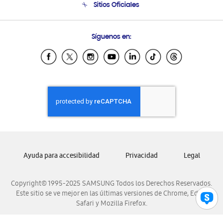
Sitios Oficiales
Soporte vía eMail
Preguntas Frecuentes
Samsung Costa Rica
Síguenos en:
Samsung Ecuador
Samsung El Salvador
Samsung Guatemala
Samsung Honduras
Samsung Nicaragua
Samsung Panamá
Samsung República Dominicana
Samsung Venezuela
Ayuda para accesibilidad
Privacidad
Legal
Copyright© 1995-2025 SAMSUNG Todos los Derechos Reservados.
Este sitio se ve mejor en las últimas versiones de Chrome, Edge,
Safari y Mozilla Firefox.