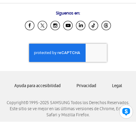
Preguntas Frecuentes
Samsung Costa Rica
Síguenos en:
Samsung Ecuador
Samsung El Salvador
Samsung Guatemala
Samsung Honduras
Samsung Nicaragua
Samsung Panamá
Samsung República Dominicana
Samsung Venezuela
Ayuda para accesibilidad
Privacidad
Legal
Copyright© 1995-2025 SAMSUNG Todos los Derechos Reservados.
Este sitio se ve mejor en las últimas versiones de Chrome, Edge,
Safari y Mozilla Firefox.