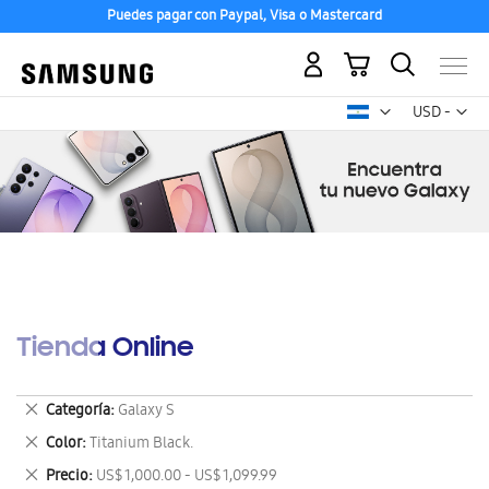
Puedes pagar con Paypal, Visa o Mastercard
Mi carrito
Mon
USD -
dólar
estadounid
Tienda Online
Eliminar
Categoría
Galaxy S
este
Eliminar
Color
Titanium Black.
artículo
este
Eliminar
Precio
US$ 1,000.00 - US$ 1,099.99
artículo