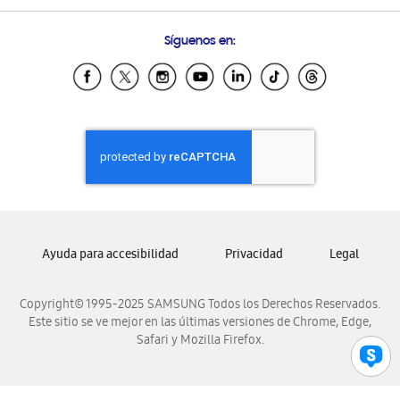
Preguntas Frecuentes
Samsung Costa Rica
Síguenos en:
Samsung Ecuador
Samsung El Salvador
Samsung Guatemala
Samsung Honduras
Samsung Nicaragua
Samsung Panamá
Samsung República Dominicana
Samsung Venezuela
Ayuda para accesibilidad
Privacidad
Legal
Copyright© 1995-2025 SAMSUNG Todos los Derechos Reservados.
Este sitio se ve mejor en las últimas versiones de Chrome, Edge,
Safari y Mozilla Firefox.