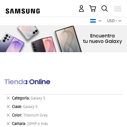
Mi carrito
Mon
USD -
dólar
estadounid
Tienda Online
Eliminar
Categoría
Galaxy S
este
Eliminar
Clase
Galaxy S
artículo
este
Eliminar
Color
Titanium Gray.
artículo
este
Eliminar
Camara
24MP o más
artículo