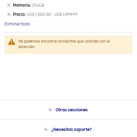
este
Eliminar
Memoria
256GB
artículo
este
Eliminar
Precio
US$ 1,000.00 - US$ 1,999.99
artículo
este
Eliminar todo
artículo
No podemos encontrar productos que coincida con la
selección.
Otras secciones
Conócenos
¿Necesitas soporte?
Soporte