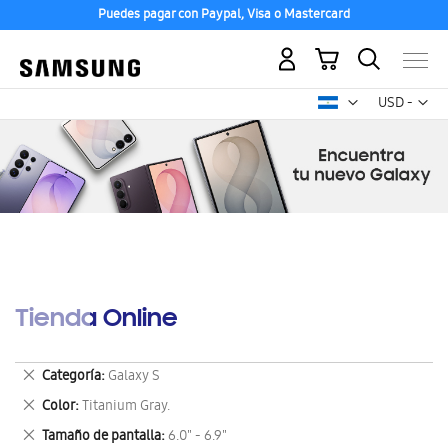
Puedes pagar con Paypal, Visa o Mastercard
Mi carrito
Mon
USD -
dólar
estadounid
Tienda Online
Eliminar
Categoría
Galaxy S
este
Eliminar
Color
Titanium Gray.
artículo
este
Eliminar
Tamaño de pantalla
6.0" - 6.9"
artículo