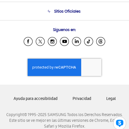
Condiciones de Compra
Soporte telefónico
Sitios Oficiales
Soporte vía eMail
Preguntas Frecuentes
Samsung Costa Rica
Síguenos en:
Samsung Ecuador
Samsung El Salvador
Samsung Guatemala
Samsung Honduras
Samsung Nicaragua
Samsung Panamá
Samsung República Dominicana
Samsung Venezuela
Ayuda para accesibilidad
Privacidad
Legal
Copyright© 1995-2025 SAMSUNG Todos los Derechos Reservados.
Este sitio se ve mejor en las últimas versiones de Chrome, Edge,
Safari y Mozilla Firefox.