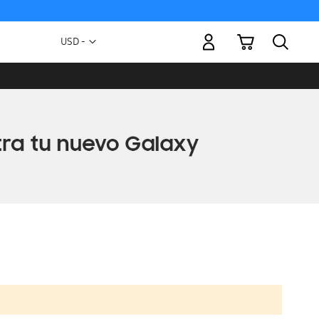
Mi carrito
Moneda
USD -
dólar
estadounidense