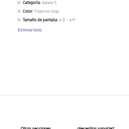
Eliminar
Categoría
Galaxy S
este
Eliminar
Color
Titanium Gray.
artículo
este
Eliminar
Tamaño de pantalla
6.0" - 6.9"
artículo
este
Eliminar todo
artículo
Otras secciones
¿Necesitas soporte?