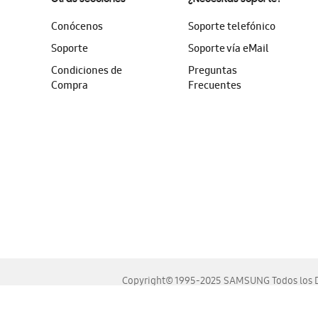
Conócenos
Soporte telefónico
Soporte
Soporte vía eMail
Condiciones de
Preguntas
Compra
Frecuentes
Copyright© 1995-2025 SAMSUNG Todos los D
Este sitio se ve mejor en las últimas versiones de Chrome