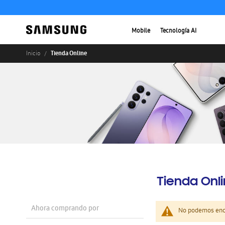
Mobile
Tecnología AI
Tienda Online
Inicio
Tienda Onl
Ahora comprando por
No podemos enco