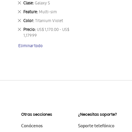
este
Eliminar
Clase
Galaxy S
artículo
este
Eliminar
Feature
Multi-sim
artículo
este
Eliminar
Color
Titanium Violet
artículo
este
Eliminar
Precio
US$ 1,170.00 - US$
artículo
este
1,179.99
artículo
Eliminar todo
Otras secciones
¿Necesitas soporte?
Conócenos
Soporte telefónico