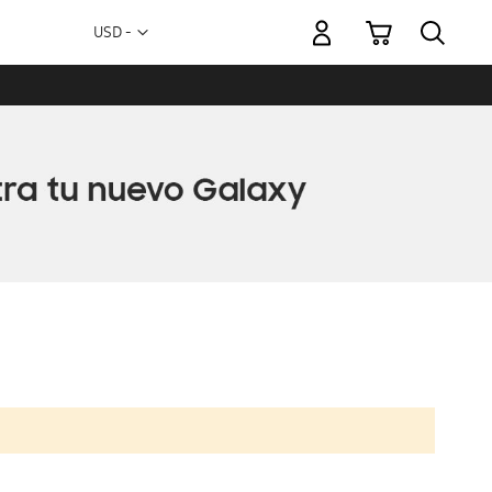
Mi carrito
Moneda
USD -
dólar
estadounidense