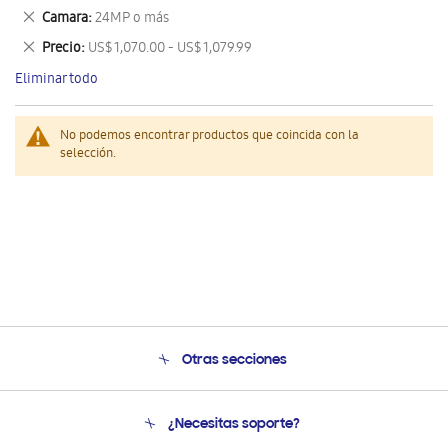
este
Eliminar
Camara
24MP o más
artículo
este
Eliminar
Precio
US$ 1,070.00 - US$ 1,079.99
artículo
este
Eliminar todo
artículo
No podemos encontrar productos que coincida con la
selección.
Otras secciones
Conócenos
¿Necesitas soporte?
Soporte