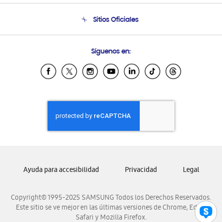
Condiciones de Compra
Soporte telefónico
Sitios Oficiales
Soporte vía eMail
Preguntas Frecuentes
Samsung Costa Rica
Síguenos en:
Samsung Ecuador
Samsung El Salvador
Samsung Guatemala
Samsung Honduras
Samsung Nicaragua
Samsung Panamá
Samsung República Dominicana
Samsung Venezuela
Ayuda para accesibilidad
Privacidad
Legal
Copyright© 1995-2025 SAMSUNG Todos los Derechos Reservados.
Este sitio se ve mejor en las últimas versiones de Chrome, Edge,
Safari y Mozilla Firefox.