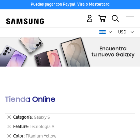
Puedes pagar con Paypal, Visa o Mastercard
Mi carrito
Mon
USD -
dólar
estadounid
Tienda Online
Eliminar
Categoría
Galaxy S
este
Eliminar
Feature
Tecnología AI
artículo
este
Eliminar
Color
Titanium Yellow
artículo