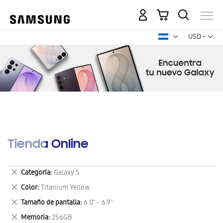
Mi carrito
Mon
USD -
dólar
estadounid
Tienda Online
Eliminar
Categoría
Galaxy S
este
Eliminar
Color
Titanium Yellow
artículo
este
Eliminar
Tamaño de pantalla
6.0" - 6.9"
artículo
este
Eliminar
Memoria
256GB
artículo