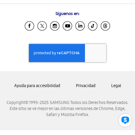
Preguntas Frecuentes
Samsung Costa Rica
Síguenos en:
Samsung Ecuador
Samsung El Salvador
Samsung Guatemala
Samsung Honduras
Samsung Nicaragua
Samsung Panamá
Samsung República Dominicana
Samsung Venezuela
Ayuda para accesibilidad
Privacidad
Legal
Copyright© 1995-2025 SAMSUNG Todos los Derechos Reservados.
Este sitio se ve mejor en las últimas versiones de Chrome, Edge,
Safari y Mozilla Firefox.