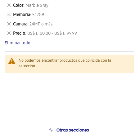
este
Eliminar
Color
Marble Gray
artículo
este
Eliminar
Memoria
512GB
artículo
este
Eliminar
Camara
24MP o más
artículo
este
Eliminar
Precio
US$ 1,100.00 - US$ 1,199.99
artículo
este
Eliminar todo
artículo
No podemos encontrar productos que coincida con la
selección.
Otras secciones