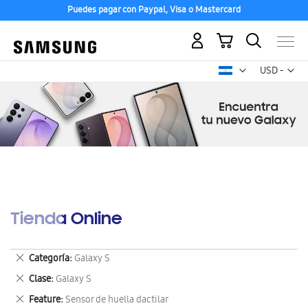
Puedes pagar con Paypal, Visa o Mastercard
Mi carrito
Mon
USD -
dólar
estadounid
Tienda Online
Eliminar
Categoría
Galaxy S
este
Eliminar
Clase
Galaxy S
artículo
este
Eliminar
Feature
Sensor de huella dactilar
artículo