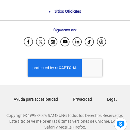
Condiciones de Compra
Soporte telefónico
Sitios Oficiales
Soporte vía eMail
Preguntas Frecuentes
Samsung Costa Rica
Síguenos en:
Samsung Ecuador
Samsung El Salvador
Samsung Guatemala
Samsung Honduras
Samsung Nicaragua
Samsung Panamá
Samsung República Dominicana
Samsung Venezuela
Ayuda para accesibilidad
Privacidad
Legal
Copyright© 1995-2025 SAMSUNG Todos los Derechos Reservados.
Este sitio se ve mejor en las últimas versiones de Chrome, Edge,
Safari y Mozilla Firefox.