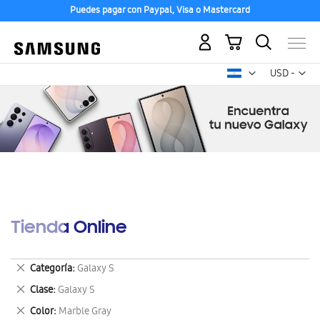
Puedes pagar con Paypal, Visa o Mastercard
Mi carrito
Mon
USD -
dólar
estadounid
Tienda Online
Eliminar
Categoría
Galaxy S
este
Eliminar
Clase
Galaxy S
artículo
este
Eliminar
Color
Marble Gray
artículo