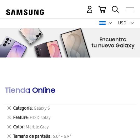
Mi carrito
Mon
USD -
dólar
estadounid
Tienda Online
Eliminar
Categoría
Galaxy S
este
Eliminar
Feature
HD Display
artículo
este
Eliminar
Color
Marble Gray
artículo
este
Eliminar
Tamaño de pantalla
6.0" - 6.9"
artículo