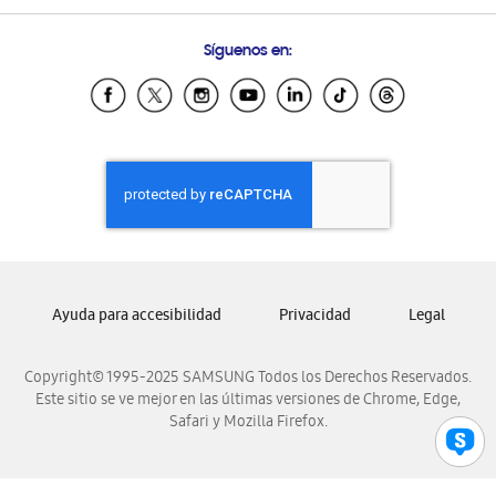
Preguntas Frecuentes
Samsung Costa Rica
Síguenos en:
Samsung Ecuador
Samsung El Salvador
Samsung Guatemala
Samsung Honduras
Samsung Nicaragua
Samsung Panamá
Samsung República Dominicana
Samsung Venezuela
Ayuda para accesibilidad
Privacidad
Legal
Copyright© 1995-2025 SAMSUNG Todos los Derechos Reservados.
Este sitio se ve mejor en las últimas versiones de Chrome, Edge,
Safari y Mozilla Firefox.