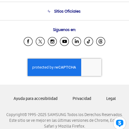
Condiciones de Compra
Soporte telefónico
Sitios Oficiales
Soporte vía eMail
Preguntas Frecuentes
Samsung Costa Rica
Síguenos en:
Samsung Ecuador
Samsung El Salvador
Samsung Guatemala
Samsung Honduras
Samsung Nicaragua
Samsung Panamá
Samsung República Dominicana
Samsung Venezuela
Ayuda para accesibilidad
Privacidad
Legal
Copyright© 1995-2025 SAMSUNG Todos los Derechos Reservados.
Este sitio se ve mejor en las últimas versiones de Chrome, Edge,
Safari y Mozilla Firefox.