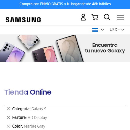
Compra con ENVÍO GRATIS a tu hogar desde 48h hábiles
Mi carrito
Mon
USD -
dólar
estadounid
Tienda Online
Eliminar
Categoría
Galaxy S
este
Eliminar
Feature
HD Display
artículo
este
Eliminar
Color
Marble Gray
artículo