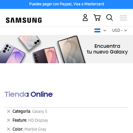
Puedes pagar con Paypal, Visa o Mastercard
Mi carrito
Mon
USD -
dólar
estadounid
Tienda Online
Eliminar
Categoría
Galaxy S
este
Eliminar
Feature
HD Display
artículo
este
Eliminar
Color
Marble Gray
artículo