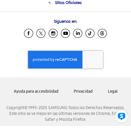
Sitios Oficiales
Soporte vía eMail
Preguntas Frecuentes
Samsung Costa Rica
Síguenos en:
Samsung Ecuador
Samsung El Salvador
Samsung Guatemala
Samsung Honduras
Samsung Nicaragua
Samsung Panamá
Samsung República Dominicana
Samsung Venezuela
Ayuda para accesibilidad
Privacidad
Legal
Copyright© 1995-2025 SAMSUNG Todos los Derechos Reservados.
Este sitio se ve mejor en las últimas versiones de Chrome, Edge,
Safari y Mozilla Firefox.