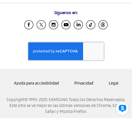
Preguntas Frecuentes
Samsung Costa Rica
Síguenos en:
Samsung Ecuador
Samsung El Salvador
Samsung Guatemala
Samsung Honduras
Samsung Nicaragua
Samsung Panamá
Samsung República Dominicana
Samsung Venezuela
Ayuda para accesibilidad
Privacidad
Legal
Copyright© 1995-2025 SAMSUNG Todos los Derechos Reservados.
Este sitio se ve mejor en las últimas versiones de Chrome, Edge,
Safari y Mozilla Firefox.