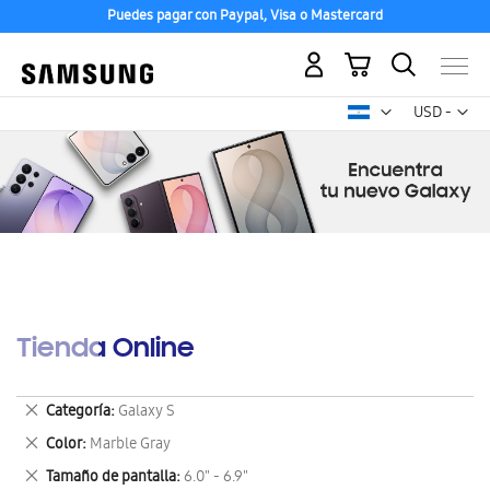
Puedes pagar con Paypal, Visa o Mastercard
Mi carrito
Mon
USD -
dólar
estadounid
Tienda Online
Eliminar
Categoría
Galaxy S
este
Eliminar
Color
Marble Gray
artículo
este
Eliminar
Tamaño de pantalla
6.0" - 6.9"
artículo