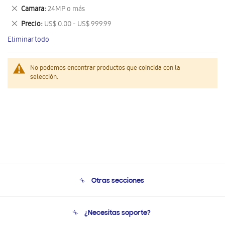
este
Eliminar
Camara
24MP o más
artículo
este
Eliminar
Precio
US$ 0.00 - US$ 999.99
artículo
este
Eliminar todo
artículo
No podemos encontrar productos que coincida con la
selección.
Otras secciones
Conócenos
¿Necesitas soporte?
Soporte