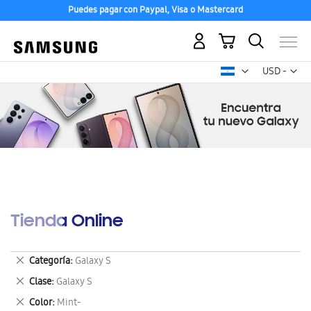
Puedes pagar con Paypal, Visa o Mastercard
Mi carrito
Mon
USD -
dólar
estadounid
Tienda Online
Eliminar
Categoría
Galaxy S
este
Eliminar
Clase
Galaxy S
artículo
este
Eliminar
Color
Mint-
artículo