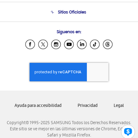
Condiciones de Compra
Soporte telefónico
Sitios Oficiales
Soporte vía eMail
Preguntas Frecuentes
Samsung Costa Rica
Síguenos en:
Samsung Ecuador
Samsung El Salvador
Samsung Guatemala
Samsung Honduras
Samsung Nicaragua
Samsung Panamá
Samsung República Dominicana
Samsung Venezuela
Ayuda para accesibilidad
Privacidad
Legal
Copyright© 1995-2025 SAMSUNG Todos los Derechos Reservados.
Este sitio se ve mejor en las últimas versiones de Chrome, Edge,
Safari y Mozilla Firefox.