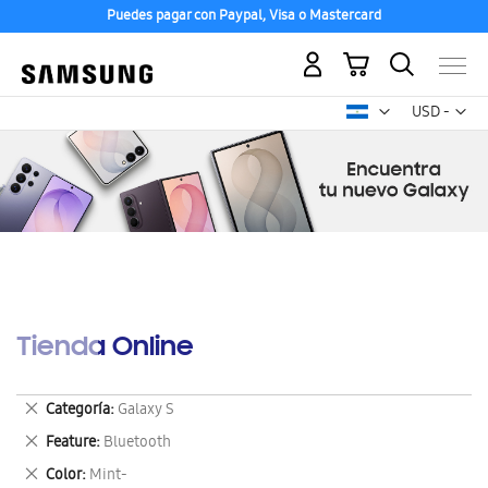
Puedes pagar con Paypal, Visa o Mastercard
Mi carrito
Mon
USD -
dólar
estadounid
Tienda Online
Eliminar
Categoría
Galaxy S
este
Eliminar
Feature
Bluetooth
artículo
este
Eliminar
Color
Mint-
artículo