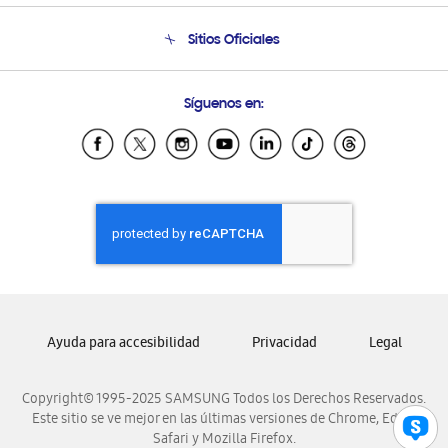
Condiciones de Compra
Soporte telefónico
Sitios Oficiales
Soporte vía eMail
Preguntas Frecuentes
Samsung Costa Rica
Síguenos en:
Samsung Ecuador
Samsung El Salvador
Samsung Guatemala
Samsung Honduras
Samsung Nicaragua
Samsung Panamá
Samsung República Dominicana
Samsung Venezuela
Ayuda para accesibilidad
Privacidad
Legal
Copyright© 1995-2025 SAMSUNG Todos los Derechos Reservados.
Este sitio se ve mejor en las últimas versiones de Chrome, Edge,
Safari y Mozilla Firefox.