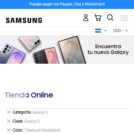
Puedes pagar con Paypal, Visa o Mastercard
Mi carrito
Mon
USD -
dólar
estadounid
Tienda Online
Eliminar
Categoría
Galaxy S
este
Eliminar
Clase
Galaxy S
artículo
este
Eliminar
Color
Titanium Silverblue
artículo