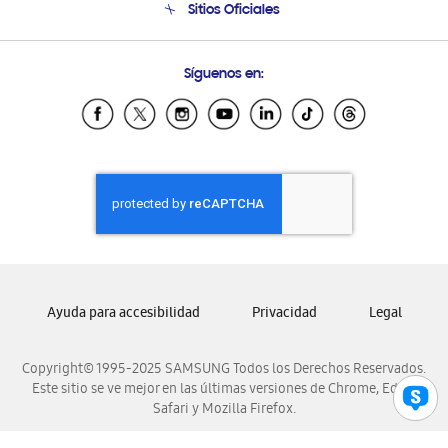
Sitios Oficiales
Soporte vía eMail
Preguntas Frecuentes
Samsung Costa Rica
Síguenos en:
Samsung Ecuador
Samsung El Salvador
Samsung Guatemala
Samsung Honduras
Samsung Nicaragua
Samsung Panamá
Samsung República Dominicana
Samsung Venezuela
Ayuda para accesibilidad
Privacidad
Legal
Copyright© 1995-2025 SAMSUNG Todos los Derechos Reservados.
Este sitio se ve mejor en las últimas versiones de Chrome, Edge,
Safari y Mozilla Firefox.