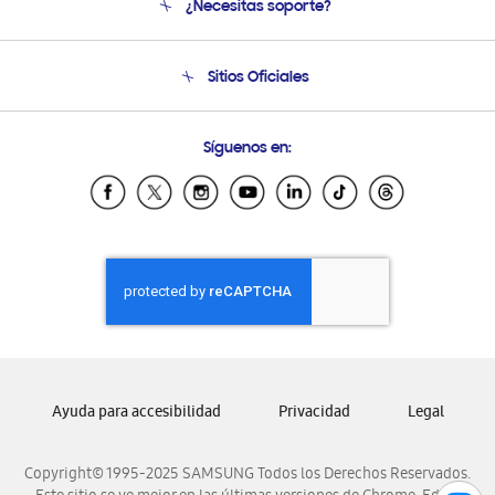
¿Necesitas soporte?
Soporte
Condiciones de Compra
Soporte telefónico
Sitios Oficiales
Soporte vía eMail
Preguntas Frecuentes
Samsung Costa Rica
Síguenos en:
Samsung Ecuador
Samsung El Salvador
Samsung Guatemala
Samsung Honduras
Samsung Nicaragua
Samsung Panamá
Samsung República Dominicana
Samsung Venezuela
Ayuda para accesibilidad
Privacidad
Legal
Copyright© 1995-2025 SAMSUNG Todos los Derechos Reservados.