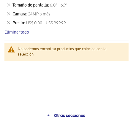
este
Eliminar
Tamaño de pantalla
6.0" - 6.9"
artículo
este
Eliminar
Camara
24MP o más
artículo
este
Eliminar
Precio
US$ 0.00 - US$ 999.99
artículo
este
Eliminar todo
artículo
No podemos encontrar productos que coincida con la
selección.
Otras secciones
Conócenos