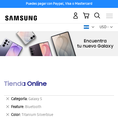
Puedes pagar con Paypal, Visa o Mastercard
Mi carrito
Mon
USD -
dólar
estadounid
Tienda Online
Eliminar
Categoría
Galaxy S
este
Eliminar
Feature
Bluetooth
artículo
este
Eliminar
Color
Titanium Silverblue
artículo