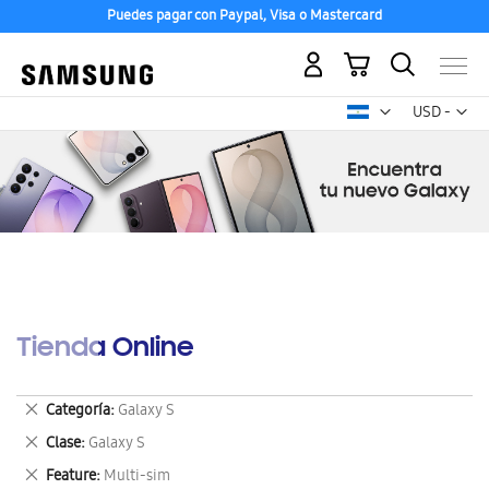
Puedes pagar con Paypal, Visa o Mastercard
Mi carrito
Mon
USD -
dólar
estadounid
Tienda Online
Eliminar
Categoría
Galaxy S
este
Eliminar
Clase
Galaxy S
artículo
este
Eliminar
Feature
Multi-sim
artículo