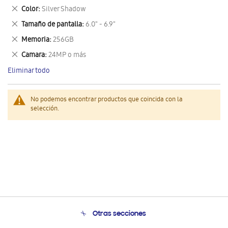
este
Eliminar
Color
Silver Shadow
artículo
este
Eliminar
Tamaño de pantalla
6.0" - 6.9"
artículo
este
Eliminar
Memoria
256GB
artículo
este
Eliminar
Camara
24MP o más
artículo
este
Eliminar todo
artículo
No podemos encontrar productos que coincida con la
selección.
Otras secciones