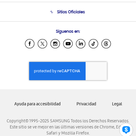
Condiciones de Compra
Soporte telefónico
Sitios Oficiales
Soporte vía eMail
Preguntas Frecuentes
Samsung Costa Rica
Síguenos en:
Samsung Ecuador
Samsung El Salvador
Samsung Guatemala
Samsung Honduras
Samsung Nicaragua
Samsung Panamá
Samsung República Dominicana
Samsung Venezuela
Ayuda para accesibilidad
Privacidad
Legal
Copyright© 1995-2025 SAMSUNG Todos los Derechos Reservados.
Este sitio se ve mejor en las últimas versiones de Chrome, Edge,
Safari y Mozilla Firefox.