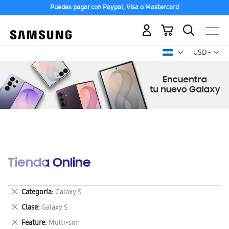
Puedes pagar con Paypal, Visa o Mastercard
Mi carrito
Mon
USD -
dólar
estadounid
Tienda Online
Eliminar
Categoría
Galaxy S
este
Eliminar
Clase
Galaxy S
artículo
este
Eliminar
Feature
Multi-sim
artículo