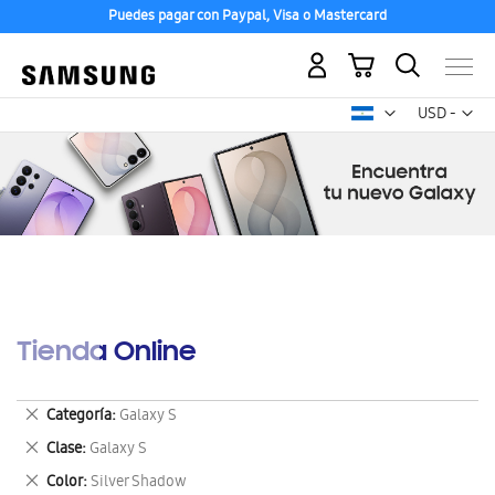
Puedes pagar con Paypal, Visa o Mastercard
Mi carrito
Mon
USD -
dólar
estadounid
Tienda Online
Eliminar
Categoría
Galaxy S
este
Eliminar
Clase
Galaxy S
artículo
este
Eliminar
Color
Silver Shadow
artículo