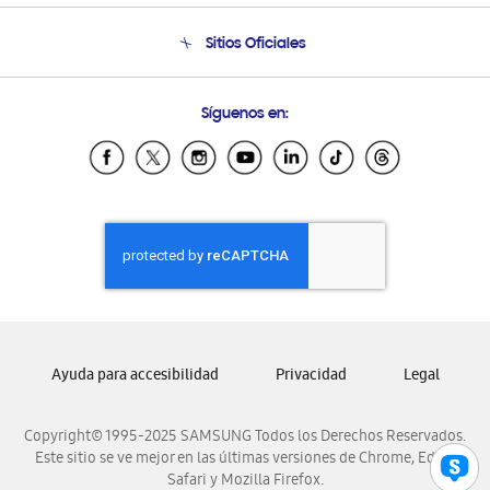
Condiciones de Compra
Soporte telefónico
Sitios Oficiales
Soporte vía eMail
Preguntas Frecuentes
Samsung Costa Rica
Síguenos en:
Samsung Ecuador
Samsung El Salvador
Samsung Guatemala
Samsung Honduras
Samsung Nicaragua
Samsung Panamá
Samsung República Dominicana
Samsung Venezuela
Ayuda para accesibilidad
Privacidad
Legal
Copyright© 1995-2025 SAMSUNG Todos los Derechos Reservados.
Este sitio se ve mejor en las últimas versiones de Chrome, Edge,
Safari y Mozilla Firefox.