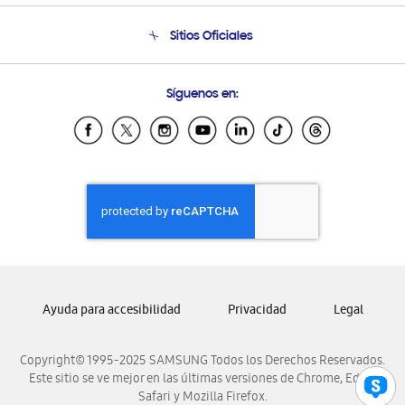
Condiciones de Compra
Soporte telefónico
Sitios Oficiales
Soporte vía eMail
Preguntas Frecuentes
Samsung Costa Rica
Síguenos en:
Samsung Ecuador
Samsung El Salvador
Samsung Guatemala
Samsung Honduras
Samsung Nicaragua
Samsung Panamá
Samsung República Dominicana
Samsung Venezuela
Ayuda para accesibilidad
Privacidad
Legal
Copyright© 1995-2025 SAMSUNG Todos los Derechos Reservados.
Este sitio se ve mejor en las últimas versiones de Chrome, Edge,
Safari y Mozilla Firefox.