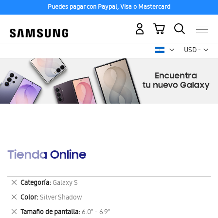
Puedes pagar con Paypal, Visa o Mastercard
Mi carrito
Mon
USD -
dólar
estadounid
Tienda Online
Eliminar
Categoría
Galaxy S
este
Eliminar
Color
Silver Shadow
artículo
este
Eliminar
Tamaño de pantalla
6.0" - 6.9"
artículo