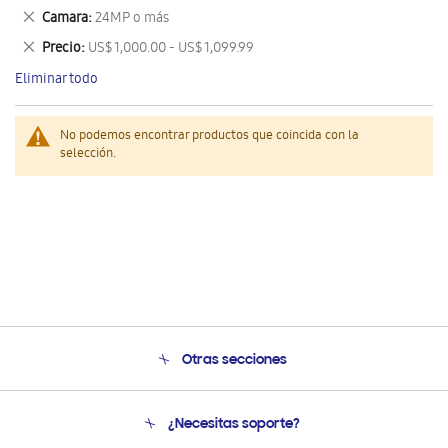
este
Eliminar
Camara
24MP o más
artículo
este
Eliminar
Precio
US$ 1,000.00 - US$ 1,099.99
artículo
este
Eliminar todo
artículo
No podemos encontrar productos que coincida con la
selección.
Otras secciones
Conócenos
¿Necesitas soporte?
Soporte