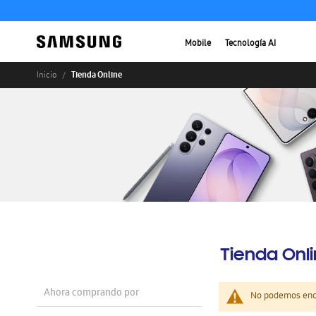
Mobile
Tecnología AI
Tienda Online
Inicio
Tienda Onl
Ahora comprando por
No podemos enco