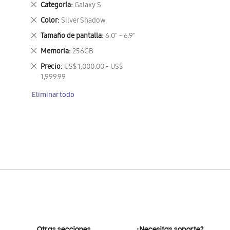
Eliminar
Categoría
Galaxy S
este
Eliminar
Color
Silver Shadow
artículo
este
Eliminar
Tamaño de pantalla
6.0" - 6.9"
artículo
este
Eliminar
Memoria
256GB
artículo
este
Eliminar
Precio
US$ 1,000.00 - US$
artículo
este
1,999.99
artículo
Eliminar todo
Otras secciones
¿Necesitas soporte?