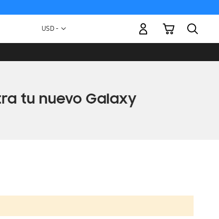
Mi carrito
Moneda
USD -
dólar
estadounidense