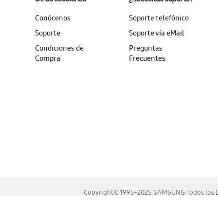
Conócenos
Soporte telefónico
Soporte
Soporte vía eMail
Condiciones de
Preguntas
Compra
Frecuentes
Copyright© 1995-2025 SAMSUNG Todos los D
Este sitio se ve mejor en las últimas versiones de Chrome