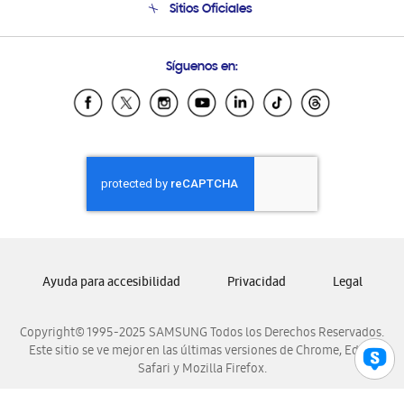
Sitios Oficiales
Soporte vía eMail
Preguntas Frecuentes
Samsung Costa Rica
Síguenos en:
Samsung Ecuador
Samsung El Salvador
Samsung Guatemala
Samsung Honduras
Samsung Nicaragua
Samsung Panamá
Samsung República Dominicana
Samsung Venezuela
Ayuda para accesibilidad
Privacidad
Legal
Copyright© 1995-2025 SAMSUNG Todos los Derechos Reservados.
Este sitio se ve mejor en las últimas versiones de Chrome, Edge,
Safari y Mozilla Firefox.