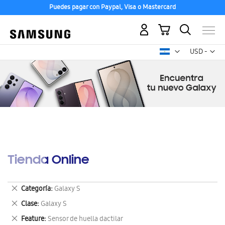
Puedes pagar con Paypal, Visa o Mastercard
Mi carrito
Mon
USD -
dólar
estadounid
Tienda Online
Eliminar
Categoría
Galaxy S
este
Eliminar
Clase
Galaxy S
artículo
este
Eliminar
Feature
Sensor de huella dactilar
artículo