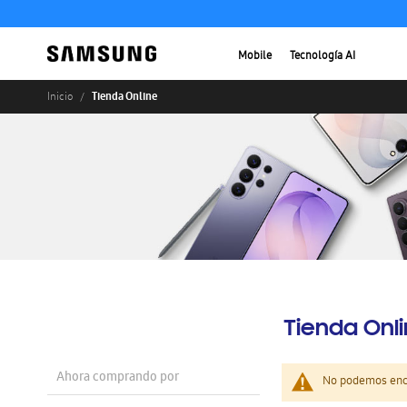
Mobile
Tecnología AI
Tienda Online
Inicio
Tienda Onl
Ahora comprando por
No podemos enco