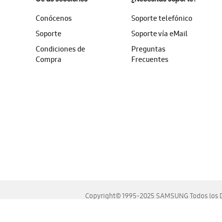
Conócenos
Soporte telefónico
Soporte
Soporte vía eMail
Condiciones de
Preguntas
Compra
Frecuentes
Copyright© 1995-2025 SAMSUNG Todos los D
Este sitio se ve mejor en las últimas versiones de Chrome