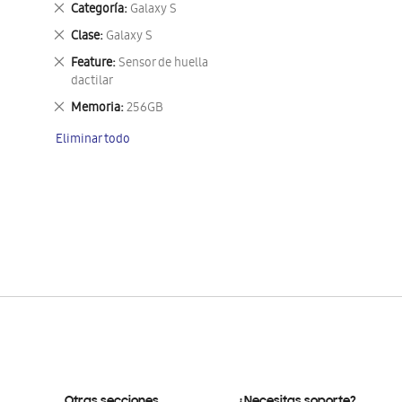
Eliminar
Categoría
Galaxy S
este
Eliminar
Clase
Galaxy S
artículo
este
Eliminar
Feature
Sensor de huella
artículo
este
dactilar
artículo
Eliminar
Memoria
256GB
este
Eliminar todo
artículo
Otras secciones
¿Necesitas soporte?