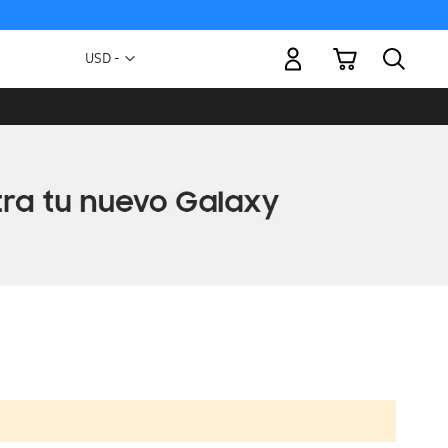
Mi carrito
Moneda
USD -
dólar
estadounidense