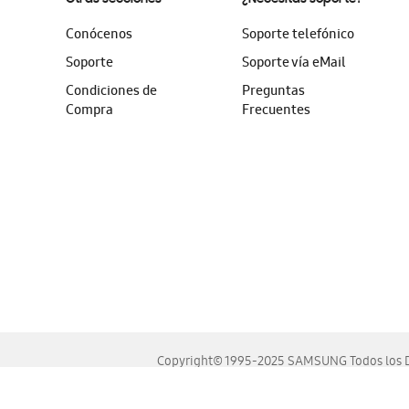
Conócenos
Soporte telefónico
Soporte
Soporte vía eMail
Condiciones de
Preguntas
Compra
Frecuentes
Copyright© 1995-2025 SAMSUNG Todos los D
Este sitio se ve mejor en las últimas versiones de Chrome