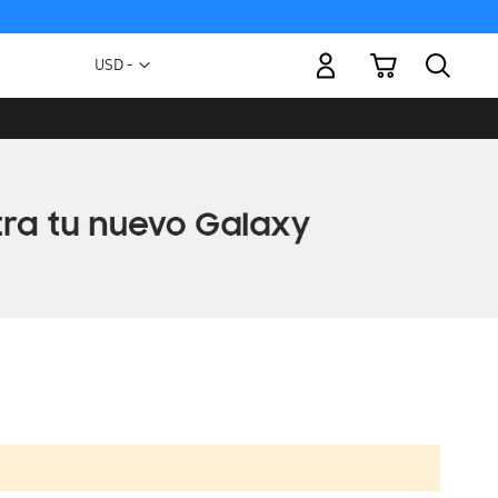
Mi carrito
Moneda
USD -
dólar
estadounidense