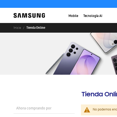
Mobile
Tecnología AI
Tienda Online
Inicio
Tienda Onl
Ahora comprando por
No podemos enco