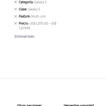
Eliminar
Categoría
Galaxy S
este
Eliminar
Clase
Galaxy S
artículo
este
Eliminar
Feature
Multi-sim
artículo
este
Eliminar
Precio
US$ 1,070.00 - US$
artículo
este
1,079.99
artículo
Eliminar todo
Otras secciones
¿Necesitas soporte?