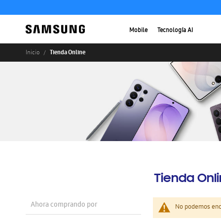
Mobile
Tecnología AI
Tienda Online
Inicio
Tienda Onl
Ahora comprando por
No podemos enco