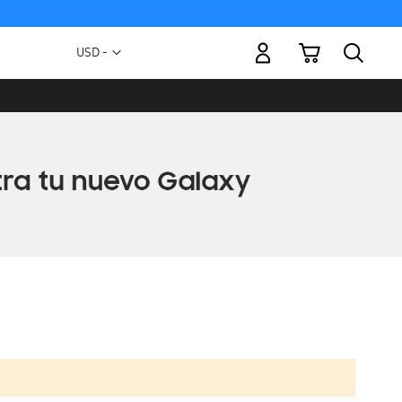
Mi carrito
Moneda
USD -
dólar
estadounidense