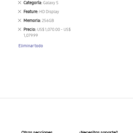
Eliminar
Categoría
Galaxy S
este
Eliminar
Feature
HD Display
artículo
este
Eliminar
Memoria
256GB
artículo
este
Eliminar
Precio
US$ 1,070.00 - US$
artículo
este
1,079.99
artículo
Eliminar todo
Otras secciones
¿Necesitas soporte?