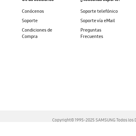
Conócenos
Soporte telefónico
Soporte
Soporte vía eMail
Condiciones de
Preguntas
Compra
Frecuentes
Copyright© 1995-2025 SAMSUNG Todos los D
Este sitio se ve mejor en las últimas versiones de Chrome