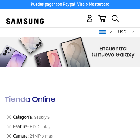
Puedes pagar con Paypal, Visa o Mastercard
Mi carrito
Mon
USD -
dólar
estadounid
Tienda Online
Eliminar
Categoría
Galaxy S
este
Eliminar
Feature
HD Display
artículo
este
Eliminar
Camara
24MP o más
artículo