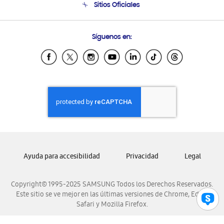
Sitios Oficiales
Soporte vía eMail
Preguntas Frecuentes
Samsung Costa Rica
Síguenos en:
Samsung Ecuador
Samsung El Salvador
Samsung Guatemala
Samsung Honduras
Samsung Nicaragua
Samsung Panamá
Samsung República Dominicana
Samsung Venezuela
Ayuda para accesibilidad
Privacidad
Legal
Copyright© 1995-2025 SAMSUNG Todos los Derechos Reservados.
Este sitio se ve mejor en las últimas versiones de Chrome, Edge,
Safari y Mozilla Firefox.