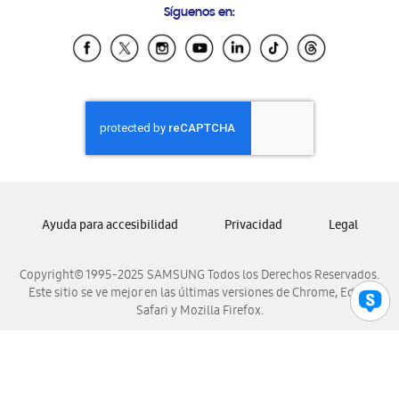
Síguenos en:
Samsung Ecuador
Samsung El Salvador
Samsung Guatemala
Samsung Honduras
Samsung Nicaragua
Samsung Panamá
Samsung República Dominicana
Samsung Venezuela
Ayuda para accesibilidad
Privacidad
Legal
Copyright© 1995-2025 SAMSUNG Todos los Derechos Reservados.
Este sitio se ve mejor en las últimas versiones de Chrome, Edge,
Safari y Mozilla Firefox.