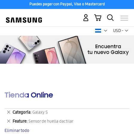
Puedes pagar con Paypal, Visa o Mastercard
Mi carrito
Mon
USD -
dólar
estadounid
Tienda Online
Eliminar
Categoría
Galaxy S
este
Eliminar
Feature
Sensor de huella dactilar
artículo
este
Eliminar todo
artículo