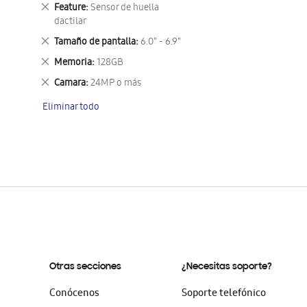
este
Eliminar
Feature
Sensor de huella
artículo
este
dactilar
artículo
Eliminar
Tamaño de pantalla
6.0" - 6.9"
este
Eliminar
Memoria
128GB
artículo
este
Eliminar
Camara
24MP o más
artículo
este
Eliminar todo
artículo
Otras secciones
¿Necesitas soporte?
Conócenos
Soporte telefónico