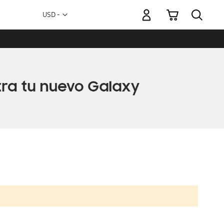
Mi carrito
Moneda
USD -
dólar
estadounidense