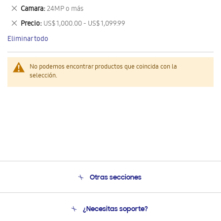
este
Eliminar
Camara
24MP o más
artículo
este
Eliminar
Precio
US$ 1,000.00 - US$ 1,099.99
artículo
este
Eliminar todo
artículo
No podemos encontrar productos que coincida con la
selección.
Otras secciones
Conócenos
¿Necesitas soporte?
Soporte