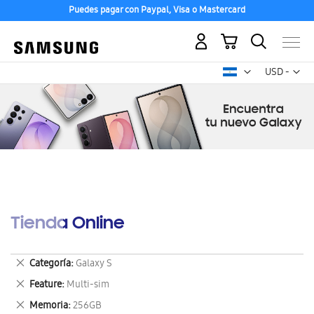
Puedes pagar con Paypal, Visa o Mastercard
Mi carrito
Mon
USD -
dólar
estadounid
Tienda Online
Eliminar
Categoría
Galaxy S
este
Eliminar
Feature
Multi-sim
artículo
este
Eliminar
Memoria
256GB
artículo