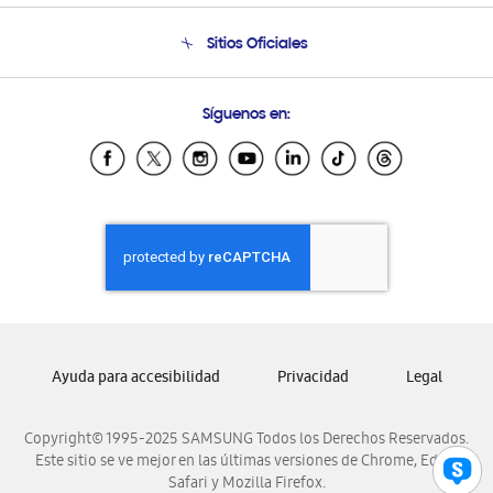
Condiciones de Compra
Soporte telefónico
Sitios Oficiales
Soporte vía eMail
Preguntas Frecuentes
Samsung Costa Rica
Síguenos en:
Samsung Ecuador
Samsung El Salvador
Samsung Guatemala
Samsung Honduras
Samsung Nicaragua
Samsung Panamá
Samsung República Dominicana
Samsung Venezuela
Ayuda para accesibilidad
Privacidad
Legal
Copyright© 1995-2025 SAMSUNG Todos los Derechos Reservados.
Este sitio se ve mejor en las últimas versiones de Chrome, Edge,
Safari y Mozilla Firefox.