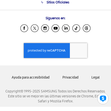
Sitios Oficiales
Soporte vía eMail
Preguntas Frecuentes
Samsung Costa Rica
Síguenos en:
Samsung Ecuador
Samsung El Salvador
Samsung Guatemala
Samsung Honduras
Samsung Nicaragua
Samsung Panamá
Samsung República Dominicana
Samsung Venezuela
Ayuda para accesibilidad
Privacidad
Legal
Copyright© 1995-2025 SAMSUNG Todos los Derechos Reservados.
Este sitio se ve mejor en las últimas versiones de Chrome, Edge,
Safari y Mozilla Firefox.