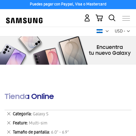
Puedes pagar con Paypal, Visa o Mastercard
Mi carrito
Mon
USD -
dólar
estadounid
Tienda Online
Eliminar
Categoría
Galaxy S
este
Eliminar
Feature
Multi-sim
artículo
este
Eliminar
Tamaño de pantalla
6.0" - 6.9"
artículo