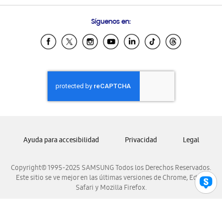
Preguntas Frecuentes
Samsung Costa Rica
Síguenos en:
Samsung Ecuador
Samsung El Salvador
Samsung Guatemala
Samsung Honduras
Samsung Nicaragua
Samsung Panamá
Samsung República Dominicana
Samsung Venezuela
Ayuda para accesibilidad
Privacidad
Legal
Copyright© 1995-2025 SAMSUNG Todos los Derechos Reservados.
Este sitio se ve mejor en las últimas versiones de Chrome, Edge,
Safari y Mozilla Firefox.