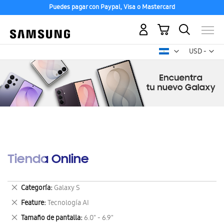
Puedes pagar con Paypal, Visa o Mastercard
Mi carrito
Mon
USD -
dólar
estadounid
Tienda Online
Eliminar
Categoría
Galaxy S
este
Eliminar
Feature
Tecnología AI
artículo
este
Eliminar
Tamaño de pantalla
6.0" - 6.9"
artículo