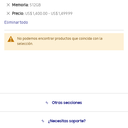
este
Eliminar
Memoria
512GB
artículo
este
Eliminar
Precio
US$ 1,400.00 - US$ 1,499.99
artículo
este
Eliminar todo
artículo
No podemos encontrar productos que coincida con la
selección.
Otras secciones
Conócenos
¿Necesitas soporte?
Soporte