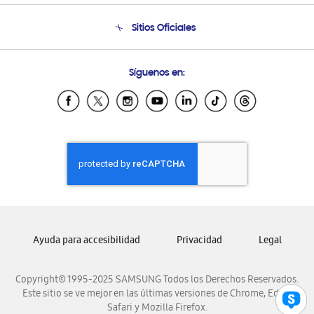
Condiciones de Compra
Soporte telefónico
Sitios Oficiales
Soporte vía eMail
Preguntas Frecuentes
Samsung Costa Rica
Síguenos en:
Samsung Ecuador
Samsung El Salvador
Samsung Guatemala
Samsung Honduras
Samsung Nicaragua
Samsung Panamá
Samsung República Dominicana
Samsung Venezuela
Ayuda para accesibilidad
Privacidad
Legal
Copyright© 1995-2025 SAMSUNG Todos los Derechos Reservados.
Este sitio se ve mejor en las últimas versiones de Chrome, Edge,
Safari y Mozilla Firefox.