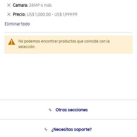
este
Eliminar
Camara
24MP o más
artículo
este
Eliminar
Precio
US$ 1,000.00 - US$ 1,999.99
artículo
este
Eliminar todo
artículo
No podemos encontrar productos que coincida con la
selección.
Otras secciones
Conócenos
¿Necesitas soporte?
Soporte