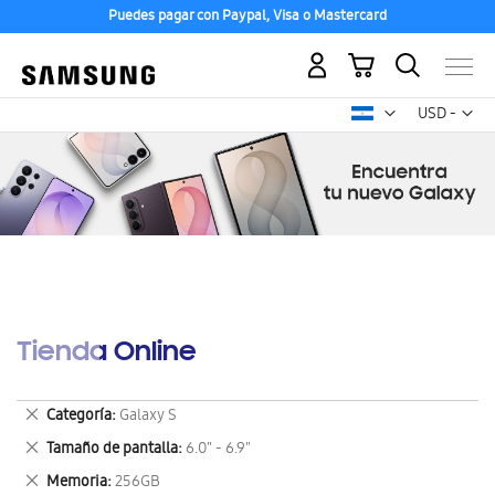
Puedes pagar con Paypal, Visa o Mastercard
Mi carrito
Mon
USD -
dólar
estadounid
Tienda Online
Eliminar
Categoría
Galaxy S
este
Eliminar
Tamaño de pantalla
6.0" - 6.9"
artículo
este
Eliminar
Memoria
256GB
artículo