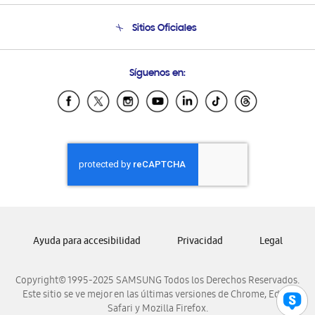
Condiciones de Compra
Soporte telefónico
Sitios Oficiales
Soporte vía eMail
Preguntas Frecuentes
Samsung Costa Rica
Síguenos en:
Samsung Ecuador
Samsung El Salvador
Samsung Guatemala
Samsung Honduras
Samsung Nicaragua
Samsung Panamá
Samsung República Dominicana
Samsung Venezuela
Ayuda para accesibilidad
Privacidad
Legal
Copyright© 1995-2025 SAMSUNG Todos los Derechos Reservados.
Este sitio se ve mejor en las últimas versiones de Chrome, Edge,
Safari y Mozilla Firefox.