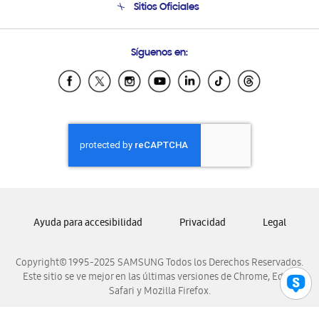
Sitios Oficiales
Soporte vía eMail
Preguntas Frecuentes
Samsung Costa Rica
Síguenos en:
Samsung Ecuador
Samsung El Salvador
Samsung Guatemala
Samsung Honduras
Samsung Nicaragua
Samsung Panamá
Samsung República Dominicana
Samsung Venezuela
Ayuda para accesibilidad
Privacidad
Legal
Copyright© 1995-2025 SAMSUNG Todos los Derechos Reservados.
Este sitio se ve mejor en las últimas versiones de Chrome, Edge,
Safari y Mozilla Firefox.