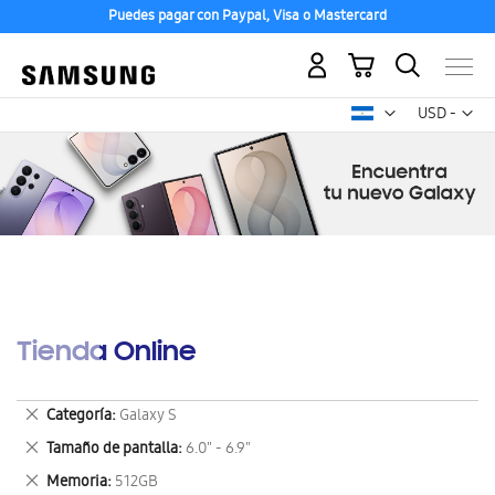
Puedes pagar con Paypal, Visa o Mastercard
Mi carrito
Mon
USD -
dólar
estadounid
Tienda Online
Eliminar
Categoría
Galaxy S
este
Eliminar
Tamaño de pantalla
6.0" - 6.9"
artículo
este
Eliminar
Memoria
512GB
artículo