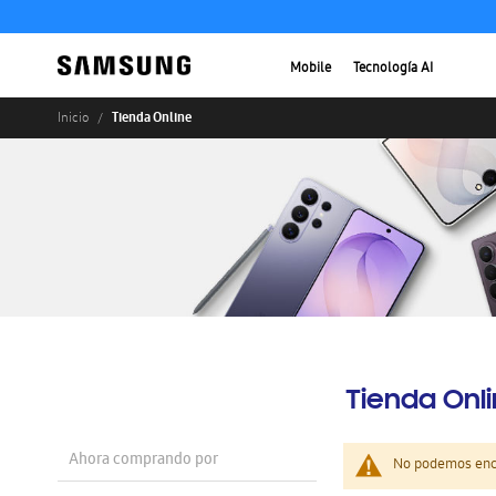
Mobile
Tecnología AI
Tienda Online
Inicio
Tienda Onl
Ahora comprando por
No podemos enco