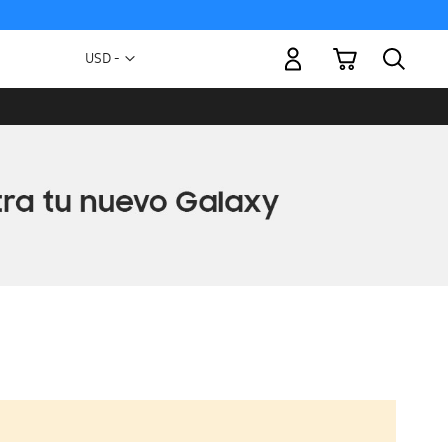
Mi carrito
Moneda
USD -
dólar
estadounidense