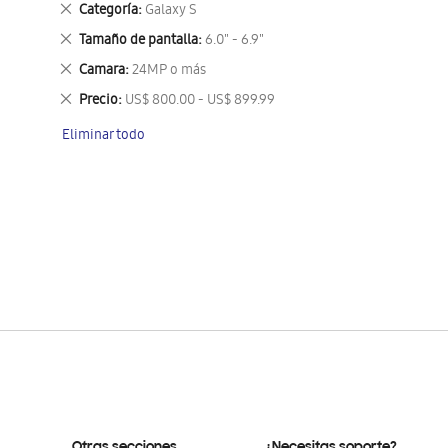
Eliminar
Categoría
Galaxy S
este
Eliminar
Tamaño de pantalla
6.0" - 6.9"
artículo
este
Eliminar
Camara
24MP o más
artículo
este
Eliminar
Precio
US$ 800.00 - US$ 899.99
artículo
este
Eliminar todo
artículo
Otras secciones
¿Necesitas soporte?