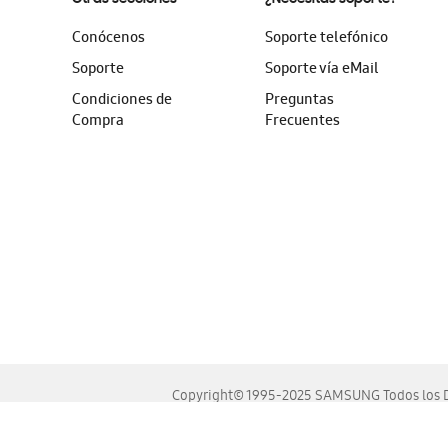
Conócenos
Soporte telefónico
Soporte
Soporte vía eMail
Condiciones de
Preguntas
Compra
Frecuentes
Copyright© 1995-2025 SAMSUNG Todos los D
Este sitio se ve mejor en las últimas versiones de Chrome