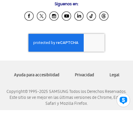
Síguenos en:
Samsung Ecuador
Samsung El Salvador
Samsung Guatemala
Samsung Honduras
Samsung Nicaragua
Samsung Panamá
Samsung República Dominicana
Samsung Venezuela
Ayuda para accesibilidad
Privacidad
Legal
Copyright© 1995-2025 SAMSUNG Todos los Derechos Reservados.
Este sitio se ve mejor en las últimas versiones de Chrome, Edge,
Safari y Mozilla Firefox.