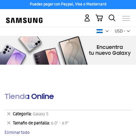
Puedes pagar con Paypal, Visa o Mastercard
Mi carrito
Mon
USD -
dólar
estadounid
Tienda Online
Eliminar
Categoría
Galaxy S
este
Eliminar
Tamaño de pantalla
6.0" - 6.9"
artículo
este
Eliminar todo
artículo